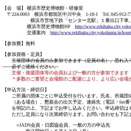
【会 場】 横浜市歴史博物館・研修室
〒224-0003 横浜市都筑区中川中央 1-18-1 Tel. 045-912-
横浜市営地下鉄「センター北駅」１番出口下車、
横浜市歴史博物館HP
http://www.rekihaku.city.yok
交通案内
http://www.rekihaku.city.yokohama.jp/kou
【参加費】無料
【参加資格・定員】
主催団体の会員のみ参加できます（定員45名）。恐れ入
必ずご連絡ください。
主催・後援団体等の会員および一般の方が参加できます（
＊多数のご要望と会場館のご配慮により、より広い会場が確
【申込方法・締切日】
ご所属の団体ごとに申込受付を行います。氏名、所蔵団
（ある場合）、懇親会の出欠予定、連絡先（電話・fax番
を明記の上、下記までお申し込みください。申込締切は
ただし定員になり次第締切ります。お問い合わせも下記
○JADS会員・日図協会員、一般の方の申込先