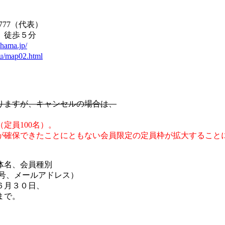
7777（代表）
徒歩５分
ohama.jp/
tu/map02.html
りますが、キャンセルの場合は、
定員100名）。
保できたことにともない会員限定の定員枠が拡大することにな
体名、会員種別
号、メールアドレス）
６月３０日、
まで。