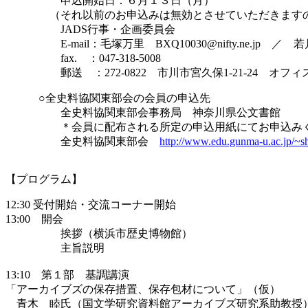
申込開始日：６月１３日（月）
（それ以前のお申込みは無効とさせていただきますの
JADS行事・企画委員会
E-mail：毛塚万里 BXQ10030@nifty.ne.jp ／ 若月憲夫 j
fax. ：047-318-5008
郵送 ：272-0822 市川市宮久保1-21-24 オフィ
○全史料協関東部会の会員の申込先
全史料協関東部会事務局 神奈川県公文書館
＊会員に配布される所定の申込用紙にてお申込みく
全史料協関東部会
http://www.edu.gunma-u.ac.jp/~
【プログラム】
12:30 受付開始・交流コーナー開始
13:00 開会
挨拶（横浜市歴史博物館）
主旨説明
13:10 第１部 基調講演
「アーカイブズの保存措置、保存包材について」（仮）
青木 睦氏（国文学研究資料館アーカイブズ研究系助教授