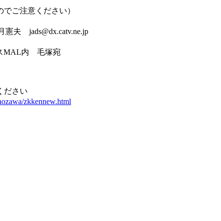
でご注意ください）
ads@dx.catv.ne.jp
スMAL内 毛塚宛
ださい
shozawa/zkkennew.html
）