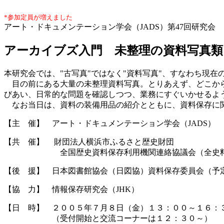
*参加定員が増えました
アート・ドキュメンテーション学会（JADS）第47回研究会
アーカイブズ入門 未整理の資料写真
本研究会では、"古写真"ではなく"資料写真"、すなわち現
目の前にある大量の未整理資料写真。とりあえず、どこから
びあい、日常的な問題を確認しつつ、業務にすぐいかせるよ
なお当日は、資料の装備用品の紹介とともに、資料保存に関
【主 催】 アート・ドキュメンテーション学会（JADS）
【共 催】 財団法人横浜市ふるさと歴史財団
全国歴史資料保存利用機関連絡協議会（全史料
【後 援】 日本図書館協会（日図協）資料保存委員会（予
【協 力】 情報保存研究会（JHK）
【日 時】 ２００５年７月８日（金）１３：００～１６：
（受付開始と交流コーナーは１２：３０～）