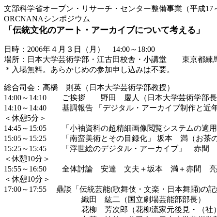
文部科学省オープン・リサーチ・センター整備事業（平成17～
ORCNANAシンポジウム
「伝統文化のアート・アーカイブについて考える」
日時：2006年４月３日（月） 14:00～18:00
場所：日本大学芸術学部・江古田校舎・小講堂 東京都練馬区旭
＊入場無料。あらかじめの参加申し込みは不要。
総合司会：高橋 則英（日本大学芸術学部教授）
14:00～14:10 ご挨拶 野田 慶人（日本大学芸術学部
14:10～14:40 基調報告 「デジタル・アーカイブ制
＜休憩5分＞
14:45～15:05 「小袖資料の超精細画像閲覧システムの
15:05～15:25 「南蛮美術とその目録化」 坂本 満（お
15:25～15:45 「浮世絵のデジタル・アーカイブ」 赤
＜休憩10分＞
15:55～16:50 全体討論 安達 文夫＋坂本 満＋赤間
＜休憩10分＞
17:00～17:55 鼎談「伝統芸能(歌舞伎・文楽・日本舞踊)の
織田 紘二（国立劇場芸能部部長）
花柳 芳次郎（花柳流家元後見・（社）日本