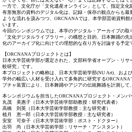
一方で、文化庁が「文化遺産オンライン」として、指定文化
有形無形の資料のデジタル化は、記録・保存の観点からも最
ような流れを汲みつつ、ORCNANAでは、本学部芸術資料
います。
今回のシンポジウムでは、本学のデジタル・アーカイブの取
「文化デジタルライブラリー」の構想と目的、日本舞踊の先
化のアーカイブ化に向けての理想的な在り方を討論する予定
【ORCNANAプロジェクトとは】
日本大学芸術学部が選定された、文部科学省オープン・リサ
較研究」です。
本プロジェクトの略称は、日本大学芸術学部(NU Art)、および日本舞
学外の幅広い人材を受け入れて多角的に研究するORCNAN
プチャ装置により、日本舞踊やアジアの伝統舞踊を計測して
本シンポジウムを担当したORCNANAプロジェクト・メンバ
丸茂 美惠子（日本大学芸術学部助教授：研究代表者）
高橋 則英（日本大学芸術学部教授：主な研究者）
植月 恵一郎（日本大学芸術学部教授：主な研究者）
安室 可奈子（日本大学芸術学部：ポスト・ドクター）
出羽 尚（日本大学芸術学部：リサーチ・アシスタント）