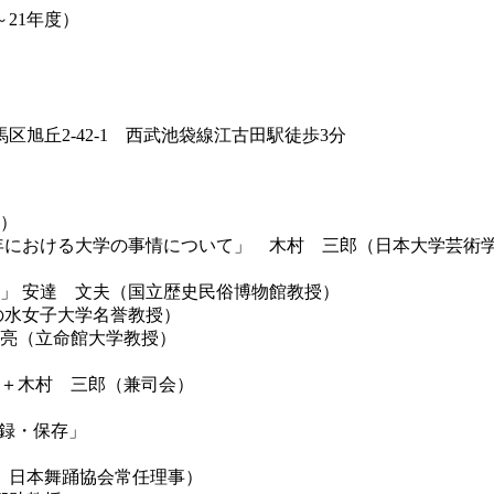
21年度）
丘2-42-1 西武池袋線江古田駅徒歩3分
長）
作と近年における大学の事情について」 木村 三郎（日本大学芸術
適用」 安達 文夫（国立歴史民俗博物館教授）
茶の水女子大学名誉教授）
間 亮（立命館大学教授）
 亮＋木村 三郎（兼司会）
記録・保存」
舞踊協会常任理事）