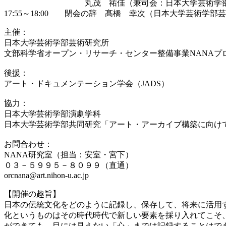
丸茂 祐佳（兼司会：日本大学芸術学部
17:55～18:00 閉会の辞 髙橋 幸次（日本大学芸術学部
主催：
日本大学芸術学部芸術研究所
文部科学省オープン・リサーチ・センター整備事業NANAプ
後援：
アート・ドキュメンテーション学会（JADS）
協力：
日本大学芸術学部演劇学科
日本大学芸術学部共同研究「アート・アーカイブ構築に向け
お問合わせ：
NANA研究室（担当：安室・宮下）
０３－５９９５－８０９９（直通）
orcnana@art.nihon-u.ac.jp
【開催の趣旨】
日本の伝統文化をどのように記録し、保存して、将来に活用
化というものはその時代時代で新しい要素を採り入れてこそ
ができても、目には見えない「心」までは記録することはで