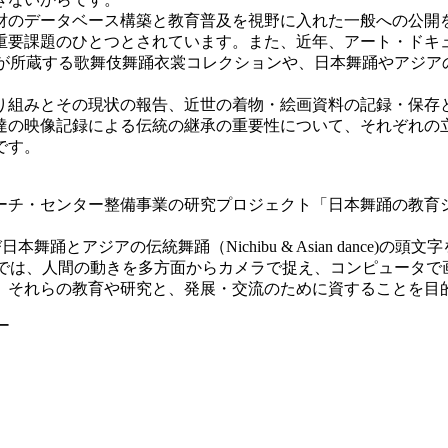
財のデータベース構築と教育普及を視野に入れた一般への公開
重要課題のひとつとされています。また、近年、アート・ドキ
館が所蔵する歌舞伎舞踊衣裳コレクションや、日本舞踊やアジ
り組みとその現状の報告、近世の着物・絵画資料の記録・保存
達の映像記録による伝統の継承の重要性について、それぞれの
です。
ーチ・センター整備事業の研究プロジェクト「日本舞踊の教育
踊とアジアの伝統舞踊（Nichibu & Asian dance)の頭
Aでは、人間の動きを多方面からカメラで捉え、コンピュータ
、それらの教育や研究と、発展・交流のために資することを目
ー