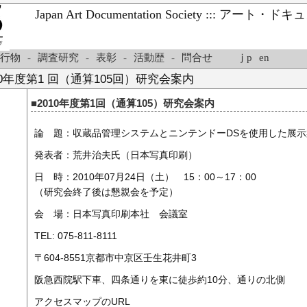
Japan Art Documentation Society ::: ア
行物
-
調査研究
-
表彰
-
活動歴
-
問合せ
ｊp
en
0年度第1 回（通算105回）研究会案内
■2010年度第1回（通算105）研究会案内
論 題：収蔵品管理システムとニンテンドーDSを使用した展
発表者：荒井治夫氏（日本写真印刷）
日 時：2010年07月24日（土） 15：00～17：00
（研究会終了後は懇親会を予定）
会 場：日本写真印刷本社 会議室
TEL: 075-811-8111
〒604-8551京都市中京区壬生花井町3
阪急西院駅下車、四条通りを東に徒歩約10分、通りの北側
アクセスマップのURL