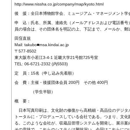
http://www.nissha.co.jp/company/map/kyoto.html
後 援：全日本博物館学会、ミュージアム・マネージメント学
申 込：氏名、所属、連絡先（メールアドレスおよび電話番号
員の場合は、その団体名を明記の上、下記まで、メールか、郵
田窪直規
Mail: takubo■msa.kindai.ac.jp
〒577-8502
東大阪市小若江3-4-1 近畿大学21号館725号室
TEL: 06-6721-2332 (内5503)
定 員：15名（申し込み先着順）
会 費：主催・後援団体会員 200円 その他 400円
（学生半額）
概 要：
日本写真印刷は、文化財の修復から高精細・高品位のデジタ
トータルに・プロデュースしている会社である。つまり、文化
る。このような会社が、収蔵品管理システムを開発し、展示案
その意味で、これらのシステムは興味深い。今回はこれらにつ