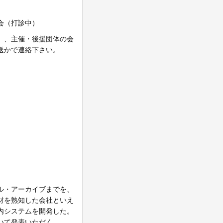
会（打診中）
）、主催・後援団体の会
送かで連絡下さい。
ル・アーカイブまでを、
財を熟知した会社といえ
内システムを開発した。
いて発表いただく。