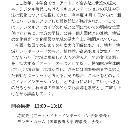
ここ数年、本学会では「アート」が含み込む概念の拡大
や、デジタル時代におけるドキュメンテーションの意味や手
法の変化について注視してきた。今年度 4 月 1 日からは、新
たにバージョンアップした博物館法が施行された。そこで
は、デジタルアーカイブの作成と公開についての明確な位置
付けとともに、地方の学校、公共・個人団体との連携、地域
の文化観光・文化振興や地域の活力向上が強調されている。
今回、秋田での初めての年次大会開催にあたり、地方・地
域というキーワードのもと、博物館が従来あまり対象として
こなかった「地域に集積した人々の営みとしての文化資源」
を、拡大する「アート」の一つとして捉え、博物館が主体的
に行う地域連携、地域活性化、さらには国際発信まで見据え
た有効なターゲットと考える。その場合、これらをどのよう
にドキュメンテーションし、どのように活用していくべきな
のだろうか。秋田県の具体的な文化資源を素材とし て取り上
げながら議論していく。
開会挨拶 13:00～13:10
赤間亮（アート・ドキュメンテーション学会 会長）
モンテ・カセム（国際教養大学 理事長・学長）