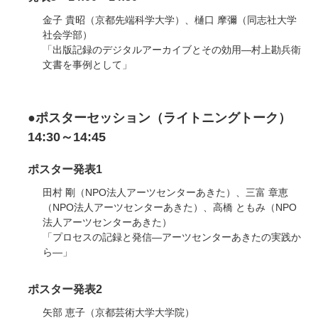
金子 貴昭（京都先端科学大学）、樋口 摩彌（同志社大学
社会学部）
「出版記録のデジタルアーカイブとその効用―村上勘兵衛
文書を事例として」
●ポスターセッション（ライトニングトーク）
14:30～14:45
ポスター発表1
田村 剛（NPO法人アーツセンターあきた）、三富 章恵
（NPO法人アーツセンターあきた）、高橋 ともみ（NPO
法人アーツセンターあきた）
「プロセスの記録と発信―アーツセンターあきたの実践か
ら―」
ポスター発表2
矢部 恵子（京都芸術大学大学院）