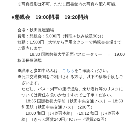
写真撮影は不可、ただし図書館内の写真を配布可能。
●懇親会 19:00開場 19:20開始
会場：秋田長屋酒場
費用：懇親会：5,000円（料理＋飲み放題90分）
移動：1,500円（大学から専用タクシーで懇親会会場まで
ご案内します）
18:30 国際教養大学正面バスロータリー → 19:00
秋田長屋酒場
詳細と参加申込みは、
こちら
をご確認ください。
公共交通機関をご利用される方は、以下の移動手段もご
ざいます。
ただし、バス・列車の運行遅延、乗り遅れ等のリスクに
ついては責任を負いかねますのでご了承ください。
18:35 国際教養大学前［秋田中央交通 バス］→ 18:50
和田駅［秋田中央交通 バス］（200円）
19:00 和田［JR奥羽本線］→19:12 秋田［JR奥羽本
線］（きっぷ運賃240円／ICカード運賃242円）