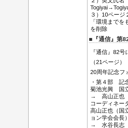
２）英文氏名
Togiyai→Togiy
３）10ページ
「環境までを
を削除
■『通信』第82
『通信』82
（21ページ）
20周年記念フ
・第４部 記
菊池光興 国
→ 高山正也
コーディネ
高山正也（国
ョン学会会長
→ 水谷長志