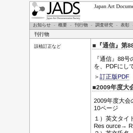
Japan Art Do
お知らせ
-
概要
-
刊行物
-
調査研究
-
表彰
刊行物
■『通信』第88
誤植訂正など
『通信』88号
を、PDFに
＞
訂正版PDF
■2009年度大
2009年度大
10ページ
１）英文タ
Res ource→ R