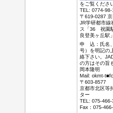
をご覧くださ
TEL: 0774-9
〒619-028
JR学研都市
ス「36 祝園
良登美ヶ丘駅
申 込：氏名
号）を明記の
絡下さい。J
の方はその旨
岡本隆明
Mail: okmt
〒603-8577
京都市北区等持
ター
TEL: 075-46
Fax：075-466