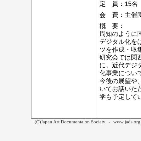
定 員：15
会 費：主催団
概 要：
周知のように
デジタル化を
ツを作成・収
研究会では関
に、近代デジ
化事業につい
今後の展望や
いてお話いた
学も予定して
(C)Japan Art Documentaion Society
-
www.jads.org