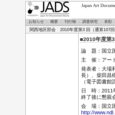
Japan Art Do
お知らせ
-
概要
-
刊行物
-
調査研究
-
表彰
関西地区部会 2010年度第3 回（通算107
■2010年度
論 題：国立
主 催：アー
発表者：大場
長）、柴田昌
（電子図書館
日 時：2011
終了後に懇親
会 場：国立
http://www.ndl.