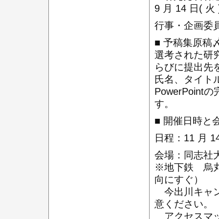
9 月 14 日(
行事・企画委
■ 予稿集原稿〆切 
選考された研
らびに提出先
氏名、タイトル
PowerPo
す。
■ 開催日時と
日程：11 月 
会場：同志社
※地下鉄 烏
向にすぐ）
今出川キャン
意ください。
アクセスマ