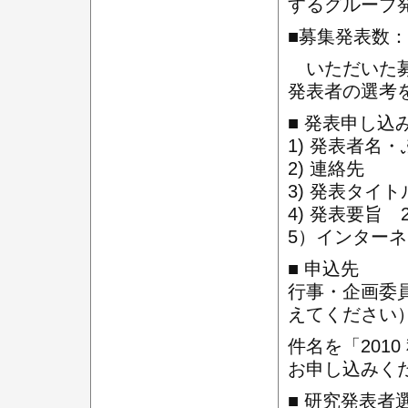
するグループ
■募集発表数：8
いただいた募
発表者の選考
■ 発表申し込み 
1) 発表者名
2) 連絡先
3) 発表タイト
4) 発表要旨 
5）インター
■ 申込先
行事・企画委員会 
えてください
件名を「201
お申し込みく
■ 研究発表者