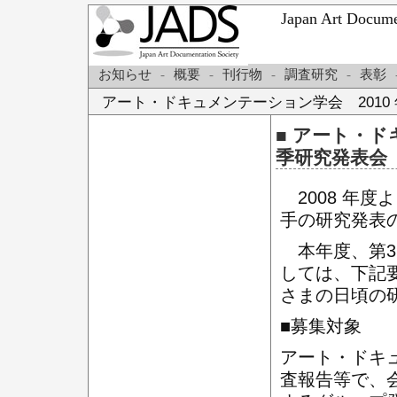
Japan Art Do
お知らせ
-
概要
-
刊行物
-
調査研究
-
表彰
アート・ドキュメンテーション学会 2010
■ アート・
季研究発表会
2008 年
手の研究発表
本年度、第3
しては、下記
さまの日頃の
■募集対象
アート・ドキ
査報告等で、