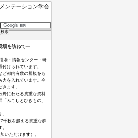
ート・ドキュメンテーション学会
の現場を訪ねて―
会議場・情報センター・研
置付けられています。
など都内有数の規模をも
も力を入れています。今
だきます。
分野にわたる貴重な資料
展「みこしとひきもの」
す。
7千枚を超える貴重な群
す。
参加いただけます）。