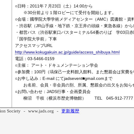
○日時：2011年７月23日（土）14:00から
※30分前より１階ロビーにて受付を開始します。
○会場：國學院大學学術メディアセンター（AMC）図書館・資
・渋谷駅（JR山手線・地下鉄・京王井の頭線・東急各線）から
・都営バス（渋谷駅東口バスターミナル54番のりば 学03日
「国学院大学前」下車
アクセスマップURL
http://www.kokugakuin.ac.jp/guide/access_shibuya.html
電話：03-5466-0159
○主催： アート・ドキュメンテーション学会
○参加費：100円（塙保己一史料館入館料。また懇親会は実費
○お申し込み：E-mail にてjadsevent■gmail.comまで
お名前、会員・非会員の別、所属、懇親会の出欠をお知ら
○お問い合わせ：JADS行事・企画委員会
柳沼 千枝（横浜市歴史博物館） TEL 045-912-7777
ion Society
-
www.jads.org
-
更新履歴