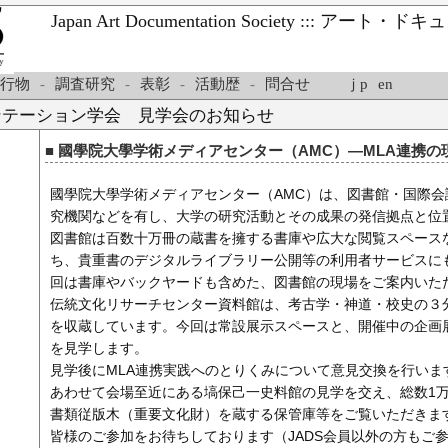
Japan Art Documentation Society ::: ア
行物
-
調査研究
-
表彰
-
活動歴
-
問合せ
ｊp
en
ンテーション学会 見学会のお知らせ
■ 國學院大學学術メディアセンター（AMC）―MLA連携
國學院大學学術メディアセンター（AMC）は、図書館・国際
究機関などを有し、大学の研究活動とその成果の発信拠点と位
図書館は百数十万冊の蔵書を擁する書庫や広大な閲覧スペース
ち、貴重書のデジタルライブラリー公開等の利用者サービスに
回は書庫やバックヤードも含めた、図書館の現場をご案内いた
伝統文化リサーチセンター資料館は、考古学・神道・校史の３
を収蔵しています。今回は常設展示スペースと、開催中の企画
を見学します。
見学後にMLA連携実践へのとりくみについて意見交換を行いま
あわせて会場至近にある塙保己一史料館の見学を交え、総数1万
書類従版木（重要文化財）を蔵する保管庫等をご覧いただきま
皆様のご参加をお待ちしております（JADS会員以外の方もご