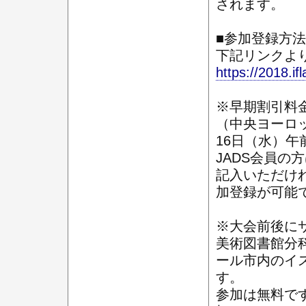
されます。
■参加登録方法
下記リンクよ
https://2018.if
※早期割引料金（
（中央ヨーロ
16日（水）午
JADS会員の
記入いただけ
加登録が可能
※大会前後に
美術図書館分
ール市内のイ
す。
参加は無料で