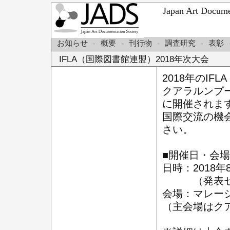
Japan Art Do
お知らせ
-
概要
-
刊行物
-
調査研究
-
表彰
IFLA（国際図書館連盟）2018年次大会
2018年のI
クアラルンプー
に開催されま
国際交流の機
さい。
■開催日・会場
日時：2018年
（発表セッシ
会場：マレー
（主会場はク